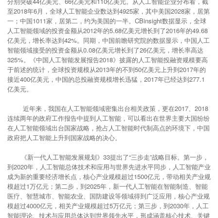
分别突破44亿美元、66亿美元和110亿美元。从人工智能企业分布看，截
至2018年6月，全球人工智能企业数达到4925家，其中美国2028家，居第
一；中国1011家，居第二，约为美国的一半。CBinsight数据显示，全球
人工智能领域的投资金额从2012年的5.68亿美元增长到了2016年的49.68
亿美元，增长率达到42%。同期，中国前瞻研究院的数据显示，中国人工
智能领域接受的投资金额从0.08亿美元增长到了26亿美元，增长率高达
325%。《中国人工智能发展报告2018》披露的人工智能投融资规模要高
于前述的统计，全球投资规模从2013年的不到50亿美元上升到2017年的
接近400亿美元，中国的总投融资规模增长迅猛，2017年已经达到277.1
亿美元。
近年来，我国在人工智能领域密集出台相关政策，更在2017、2018
连续两年的政府工作报告中提到人工智能，可以看出在世界主要大国纷纷
在人工智能领域出台国家战略，抢占人工智能时代制高点的环境下，中国
政府把人工智能上升到国家战略的决心。
《新一代人工智能发展规划》33提出了“三步走”战略目标。第一步，
到2020年，人工智能总体技术和应用与世界先进水平同步，人工智能产业
成为新的重要经济增长点，核心产业规模超过1500亿元，带动相关产业规
模超过1万亿元；第二步，到2025年，新一代人工智能在智能制造、智能
医疗、智慧城市、智能农业、国防建设等领域得到广泛应用，核心产业规
模超过4000亿元，相关产业规模超过5万亿元；第三步，到2030年，人工
智能理论、技术与应用总体达到世界领先水平，形成涵盖核心技术、关键