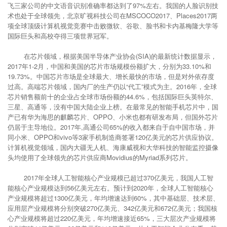
飞三家公司的中文语音识别准确率都达到了97%左右。我国的人脸识别技
术也处于全球领先，北京旷视科技公司在MSCOCO2017、Places2017两
项全球顶级计算机视觉竞赛中击败微软、谷歌、脸书和卡内基梅隆大学等
国际巨头和高校夺得三项世界冠军。
在芯片领域，根据美国半导体产业协会(SIA)的最新统计数据显示，
2017年1-2月，中国和美国的芯片市场规模份额扩大，分别为33.10%和
19.73%。中国芯片市场是全球最大、增长最快的市场，但是对外依存度
过高。高端芯片领域，国内厂的生产仍以“代工”模式为主。2016年，全球
芯片销售额前十的企业占全球市场份额的44.6%，包括国际巨头英特尔、
三星、高通等，没有中国大陆企业上榜。在最常见的智能手机芯片中，国
产已有华为海思的麒麟芯片、OPPO、小米也都有研发布局，但国外芯片
仍居于主导地位。2017年,高通公司65%的收入都来自于自中国市场，并
同小米、OPPO和vivo等3家手机制造商签署120亿美元的芯片供应协议。
计算机视觉领域，国内大疆无人机、海康威视和大华科技的智能监控摄像
头均使用了全球领先的芯片供应商Movidius的Myriad系列芯片。
2017年全球人工智能核心产业规模已超过370亿美元，我国人工智
能核心产业规模达到56亿美元左右。预计到2020年，全球人工智能核心
产业规模将超过1300亿美元，年均增速达到60%，其中基础层、技术层、
应用层产业规模将分别突破270亿美元、342亿美元和672亿美元；我国核
心产业规模将超过220亿美元，年均增速接近65%，三大层次产业规模将